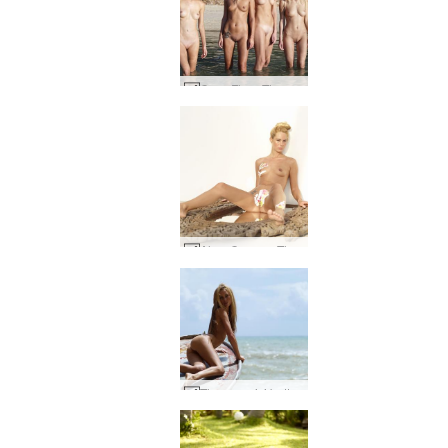
Coxy Flora Thea Zaika 4 diva #26
Alya, Coxy ve Thea'yı çiziyor #10
Thea gemisi battı #23