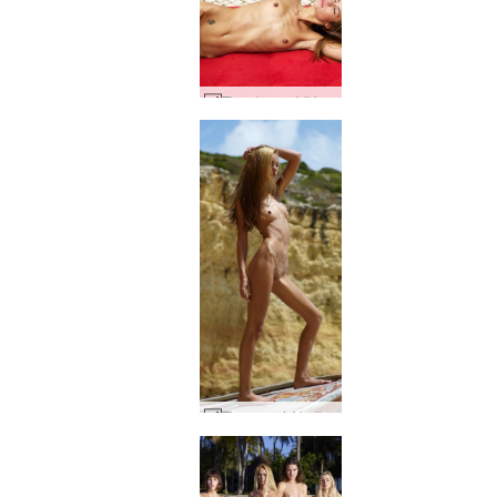
Thea beyaz bikini #96
Thea gemisi battı #31