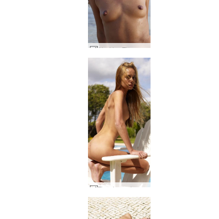
Alya'dan Thea mavisi #31
Thea havuz başı #42