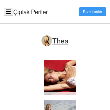
Çıplak Periler
☰
Bize katılın
Thea
Thea beyaz bikini #40