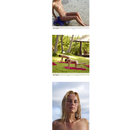
Alya'dan Thea mavisi #27
Coxy Flora Thea Zaika plaj fitnessı #25