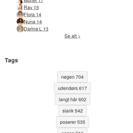
Muriel 17
Rav 15
Flora 14
Nuna 14
Darina L 13
Se alt >
Tags
nøgen 704
udendørs 617
langt hår 602
slank 542
poserer 535