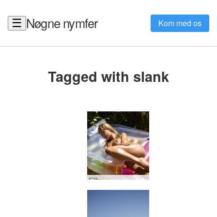
Nøgne nymfer
☰
Kom med os
Tagged with slank
Darina L varm som helvede #61