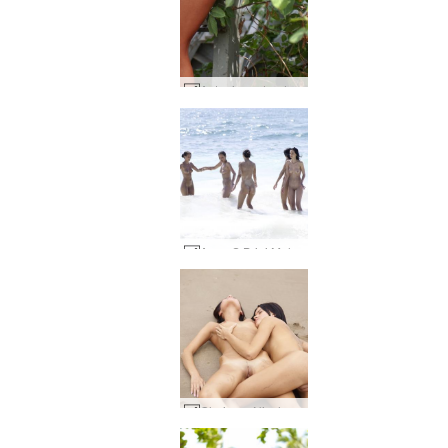
Antonina udendørs #8
Anna S Brigi Melissa Suzie Suzie Carina Caribiske Hav #2
Gloria og Nicole sorte bikinier #88