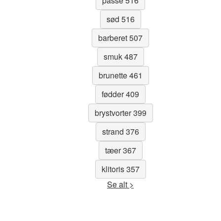
passe 516
sød 516
barberet 507
smuk 487
brunette 461
fødder 409
brystvorter 399
strand 376
tæer 367
klitoris 357
Se alt >