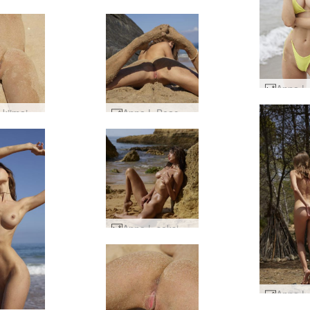
Anna L kiimainen ja hiekkainen #3
Anna L Beach Exhibitionisti #44
Anna L seksipommi #20