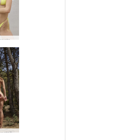
Anna L rantavauva #22
Anna L metsähahmo #16