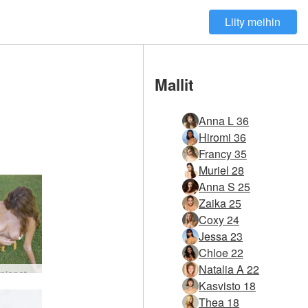
Liity meihin
Mallit
Anna L 36
Hiromi 36
Francy 35
Muriel 28
Anna S 25
Zaika 25
Coxy 24
Jessa 23
Chloe 22
Natalia A 22
Anna L pienet bikinit #33
Kasvisto 18
Thea 18