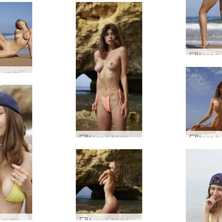
Anna L -rantajumalatar #50
Anna L bikinimalli #76
Anna L rantavauva #18
Anna L bikinimalli #64