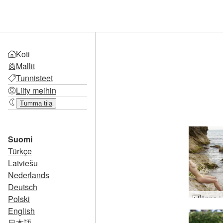
Koti
Mallit
Tunnisteet
Liity meihin
Tumma tila
Suomi
Türkçe
Latviešu
Nederlands
Deutsch
Polski
English
日本語