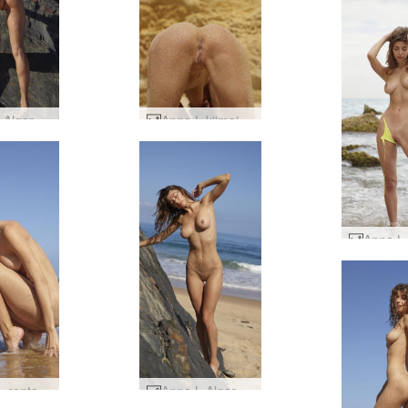
Anna L Algarven länsirannikko #46
Anna L kiimainen ja hiekkainen #19
Anna L -rantajumalatar #30
Anna L Algarven länsirannikko #30