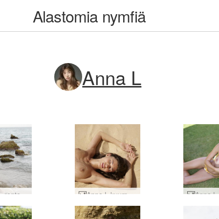
Alastomia nymfiä
Anna L
Anna L -rantapäivä #33
Anna L kuuma ja hiekkainen #43