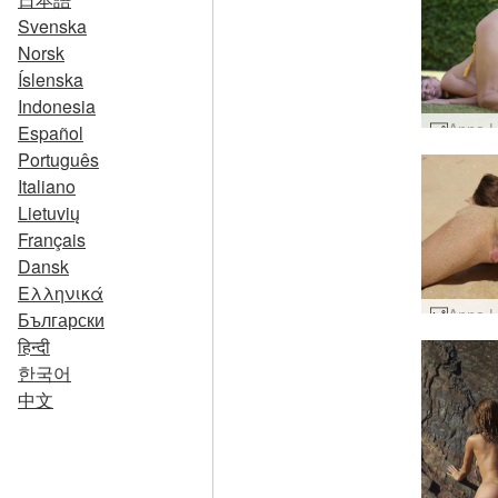
Svenska
Norsk
Íslenska
Indonesia
Español
Português
Italiano
Lietuvių
Français
Dansk
Ελληνικά
Български
हिन्दी
한국어
中文