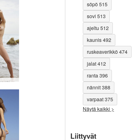
söpö 515
sovi 513
ajeltu 512
kaunis 492
ruskeaverikkö 474
jalat 412
ranta 396
Anna L rantavauva #54
nännit 388
varpaat 375
Näytä kaikki >
Liittyvät