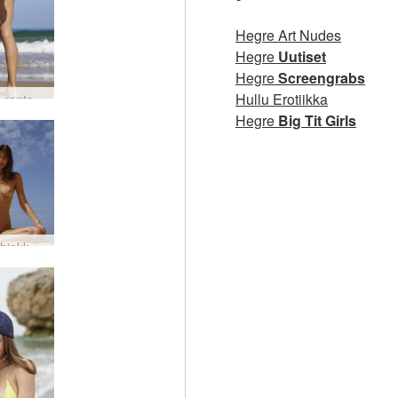
Hegre Art Nudes
Hegre
Uutiset
Hegre
Screengrabs
Hullu Erotiikka
Anna L -rantajumalatar #26
Hegre
Big Tit Girls
Anna L hiekkaranta body #43