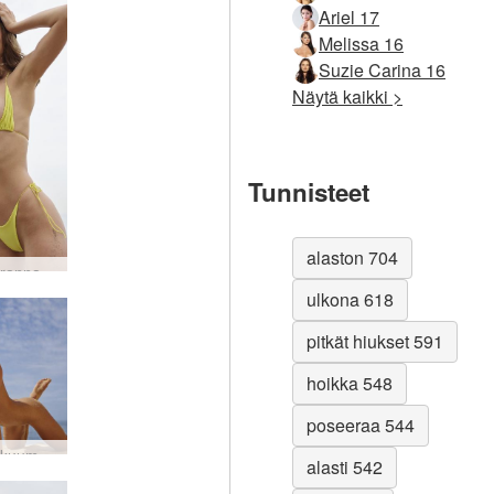
Ariel 17
Melissa 16
Suzie Carina 16
Näytä kaikki >
Tunnisteet
alaston 704
Anna L rannan rakastaja #87
ulkona 618
pitkät hiukset 591
hoikka 548
poseeraa 544
Anna L kuuma ja hiekkainen #31
alasti 542