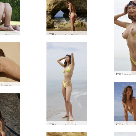
Anna L -bikinisali #29
Anna L altistunut ranta #8
Anna L kiimainen ja hiekkainen #7
Anna L rantavauva #2