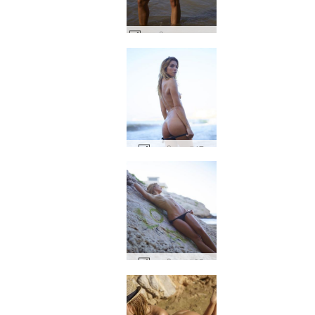
एम्बर जीवन एक समुद्र तट है #22
एम्बर बीच बम #47
एम्बर बीच बम #35