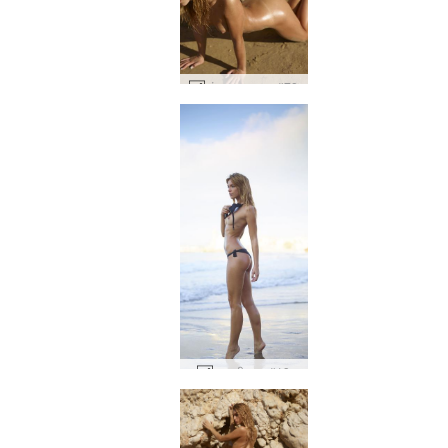
अंबर जलता हुआ #78
एम्बर बीच बम #19