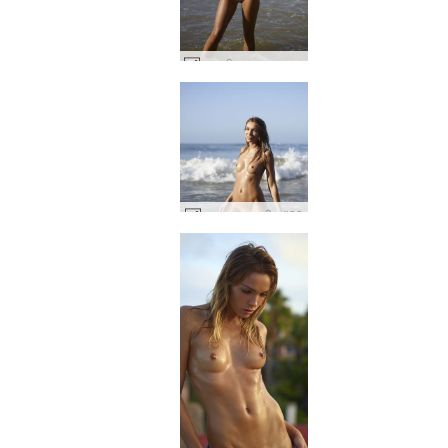
एम्बर जीवन एक समुद्र तट है #34
एम्बर भूमध्यसागरीय #23