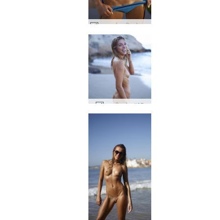
एम्बर सूर्यास्त फिटनेस #35
एम्बर बीच खेल #27