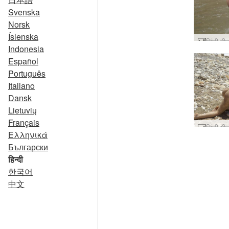
Svenska
Norsk
Íslenska
Indonesia
Español
Português
Italiano
Dansk
Lietuvių
Français
Ελληνικά
Български
हिन्दी
한국어
中文