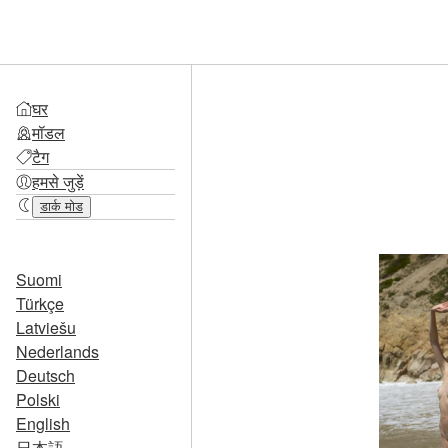
घर
मॉडल
टैग
हमसे जुड़ें
डार्क मोड
Suomi
Türkçe
Latviešu
Nederlands
Deutsch
Polski
English
日本語