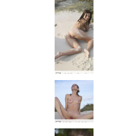
सूजी कैरिना गीला और रेतीला #24
प्रोसेरपिना रेतीली बिल्ली #4