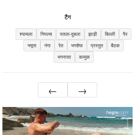
टैग
श्यामला
निपल्स
पतला-दुबला
झाड़ी
बिल्ली
पैर
नमूना
नंगा
रेत
भगशेफ
प्रस्तुत
बैठक
भगनासा
कामुक
←
→