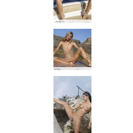
ऐलिस नंगी क्रूज #17
Francy नग्न दिखावटी #37